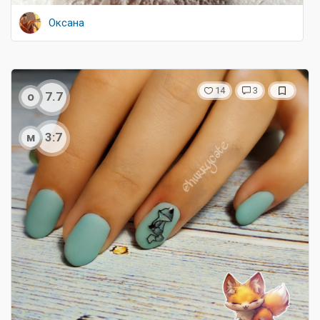
Оксана
14
3
о
7.7
м
3:7