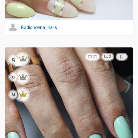
Rodionovna_nails
21
2
д
о
м