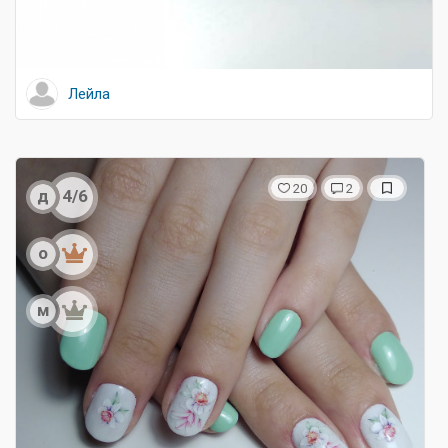
Лейла
20
2
д
4/6
о
м