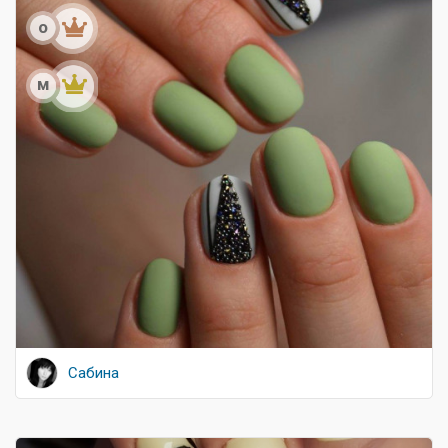
о
м
Сабина