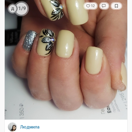
12
д
1/9
Людмила