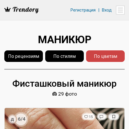
Регистрация
|
Вход
МАНИКЮР
По рецензиям
По стилям
По цветам
Фисташковый маникюр
29 фото
15
д
6/4