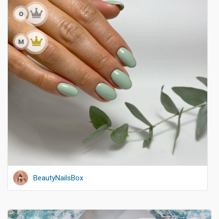
о
м
BeautyNailsBox