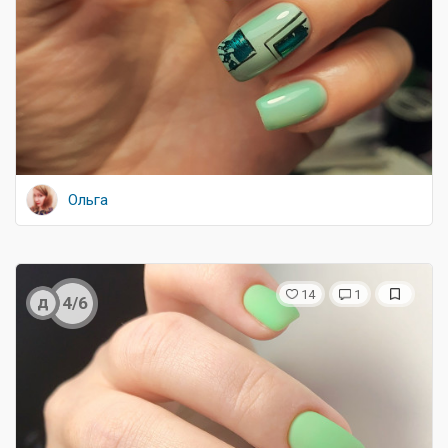
Ольга
14
1
д
4/6