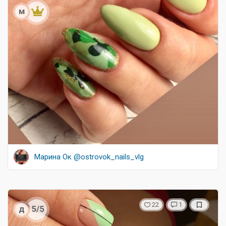
м
Марина Ок @ostrovok_nails_vlg
22
1
д
5/5