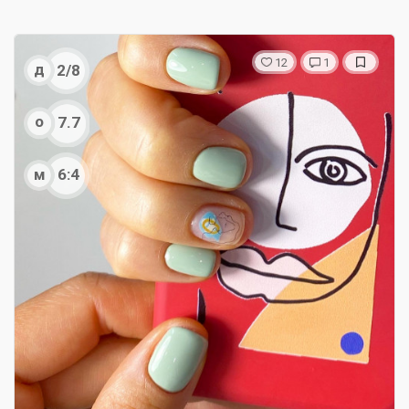
12
1
д
2/8
о
7.7
м
6:4