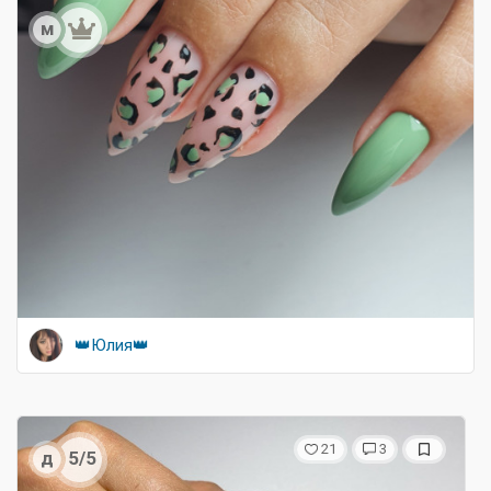
м
👑Юлия👑
21
3
д
5/5