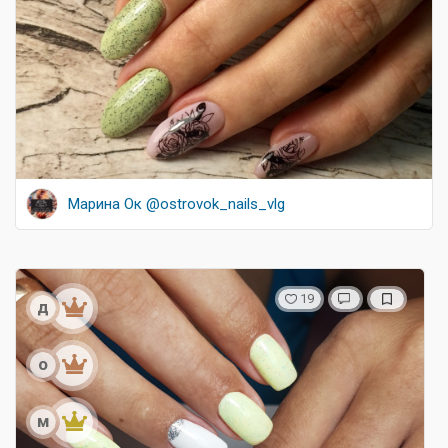
Марина Ок @ostrovok_nails_vlg
19
д
о
м