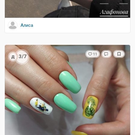
Алиса
11
д
3/7