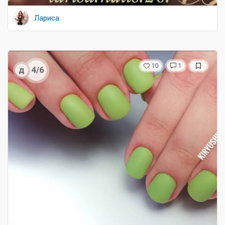
Лариса
10
1
д
4/6