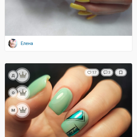
Елена
17
3
д
о
м