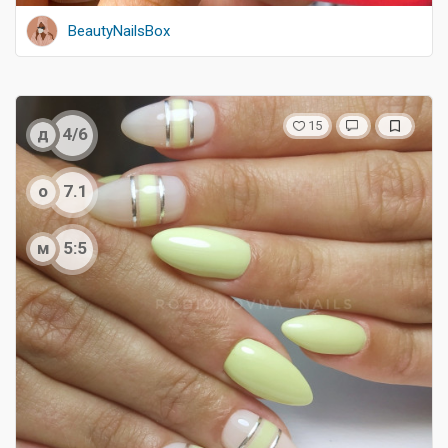
BeautyNailsBox
15
д
4/6
о
7.1
м
5:5