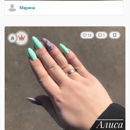
Марина
13
1
д