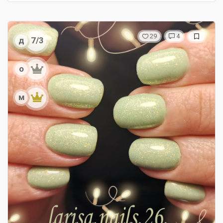
29
4
д
7/3
о
м