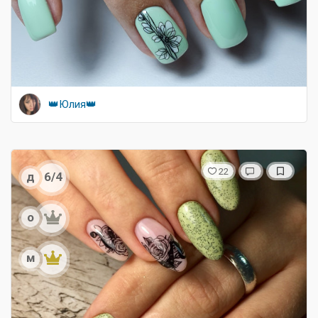
👑Юлия👑
22
д
6/4
о
м