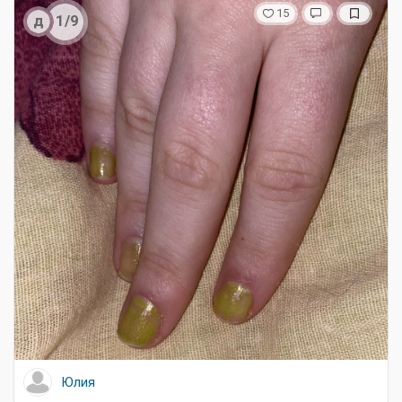
15
д
1/9
Юлия