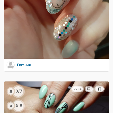
Евгения
14
д
3/7
о
5.9