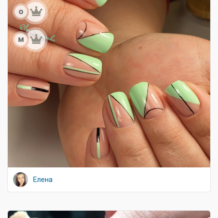
о
м
Елена