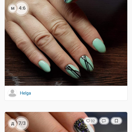
м
4:6
Helga
32
д
7/3