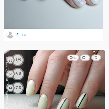
Елена
17
1
д
1/9
о
6.8
м
7:3