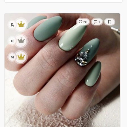
26
1
д
о
м