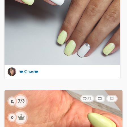
👑Юлия👑
27
д
7/3
о