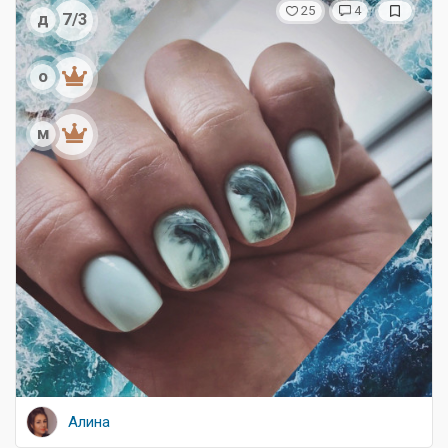
25
4
д
7/3
о
м
Алина