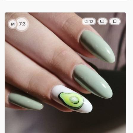
12
м
7:3