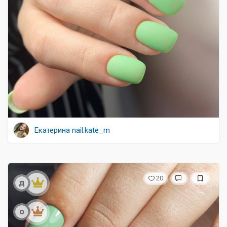
Екатерина nail.kate_m
20
д
о