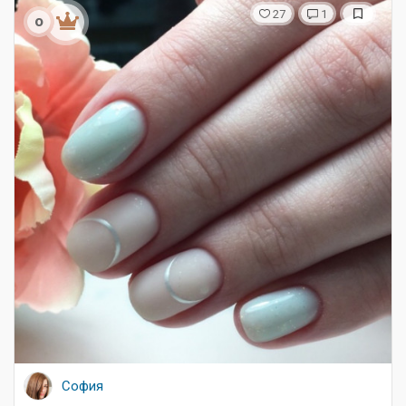
27
1
о
София