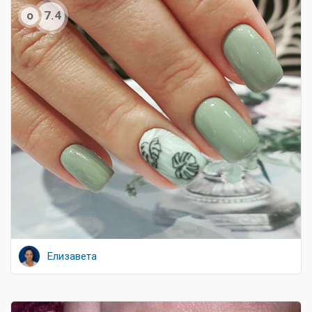
о
7.4
Елизавета