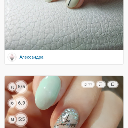
Александра
11
д
5/5
о
6.9
м
5:5