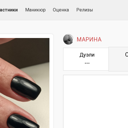
астники
Маникюр
Оценка
Релизы
МАРИНА
Дуэли
---