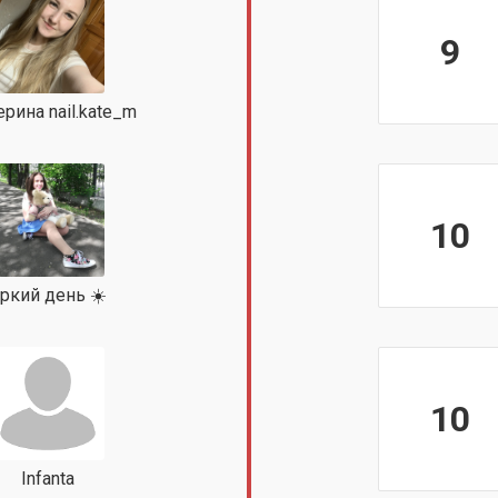
9
ерина nail.kate_m
10
ркий день ☀️
10
Infanta