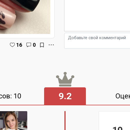
16
0
9.2
сов: 10
Оце