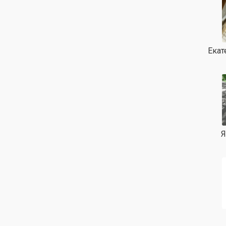
Екат
Я