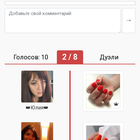
2 / 8
Голосов: 10
Дуэли
👑Юлия👑