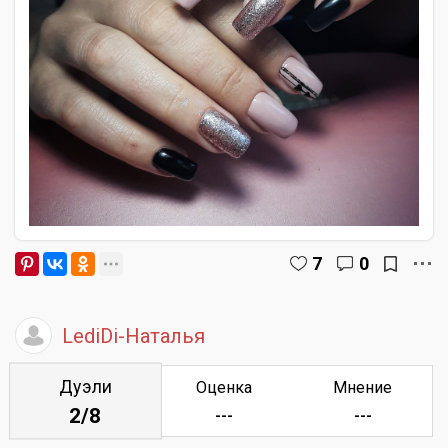
7
0
LediDi-Наталья
Дуэли
Оценка
Мнение
2/8
---
---