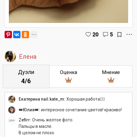
20
5
Елена
Дуэли
Оценка
Мнение
4/6
Екатерина nail.kate_m:
Хорошая работа👍🏻
👑Юлия👑:
интересное сочетание цветов! красиво!
Zefirr:
Очень желтое фото.
Пальцы в масле.
В целом не плохо.