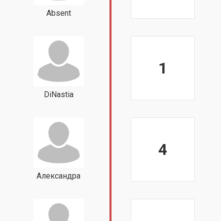
Absent
1
DiNastia
4
Александра