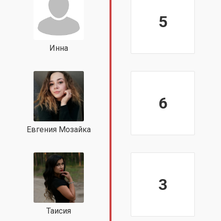
5
Инна
6
Евгения Мозайка
3
Таисия