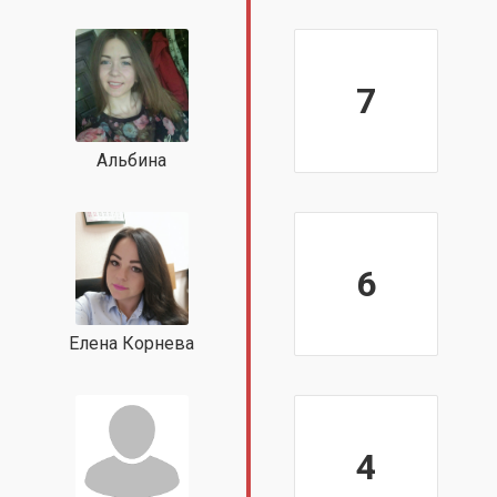
7
Альбина
6
Елена Корнева
4