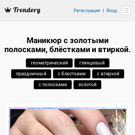
Регистрация
|
Вход
Маникюр с золотыми
полосками, блёстками и втиркой.
геометрический
глянцевый
праздничный
с блестками
с втиркой
с полосками
золотой