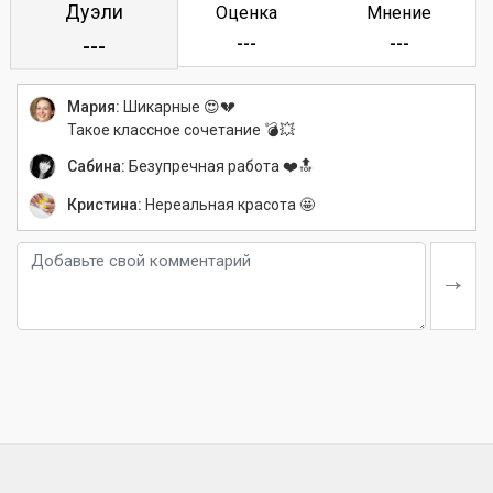
Дуэли
Оценка
Мнение
---
---
---
Мария:
Шикарные 😍💔
Такое классное сочетание 💣💥
Сабина:
Безупречная работа ❤️🔝
Кристина:
Нереальная красота 🤩