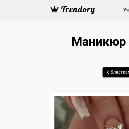
Уч
Маникюр 
с блестка