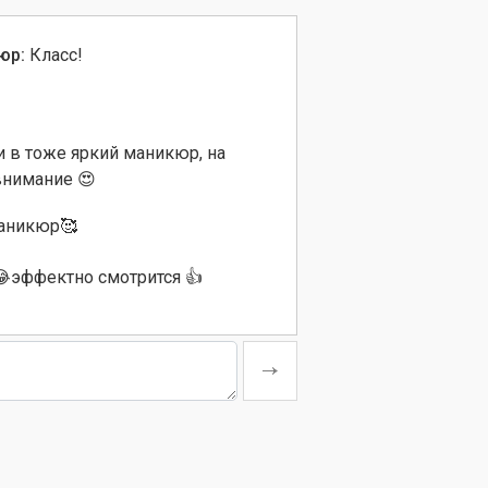
юр:
Класс!
 в тоже яркий маникюр, на
 внимание 😍
аникюр🥰
эффектно смотрится 👍