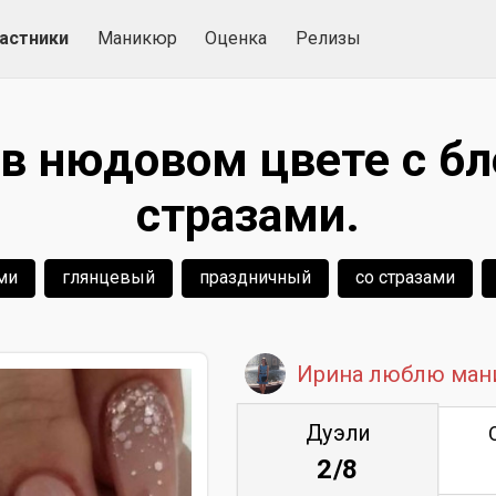
астники
Маникюр
Оценка
Релизы
в нюдовом цвете с бл
стразами.
ми
глянцевый
праздничный
со стразами
Ирина люблю ман
Дуэли
2/8