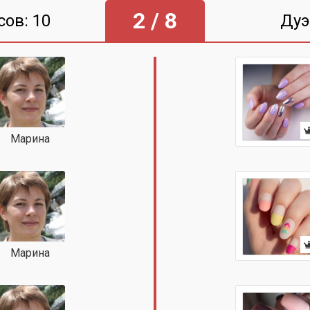
2 / 8
сов: 10
Дуэ
Марина
Марина