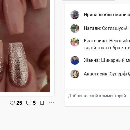
Ирина люблю маник
Натали:
Соглашусь!!
Екатерина:
Нежный и
такой точто обратят
Жанна:
Шикарный м
Анастасия:
Супер👍
25
5