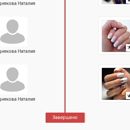
някова Наталия
някова Наталия
някова Наталия
Завершено