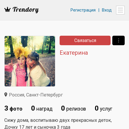
Регистрация
|
Вход
Связаться
⋮
Екатерина
Россия, Санкт-Петербург
3
0
0
0
фото
наград
релизов
услуг
Сижу дома, воспитываю двух прекрасных деток,
Дочку 17 лет и сыночка 3 года