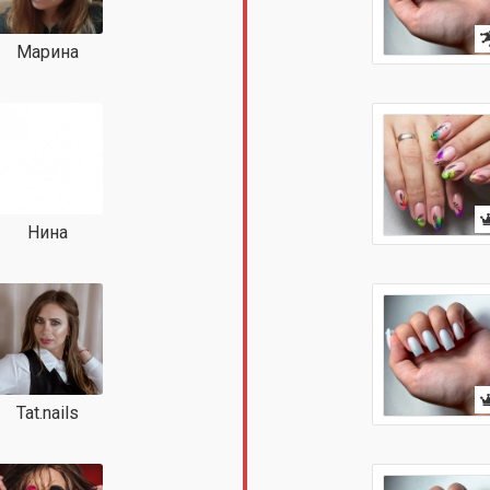
Марина
Нина
Tat.nails