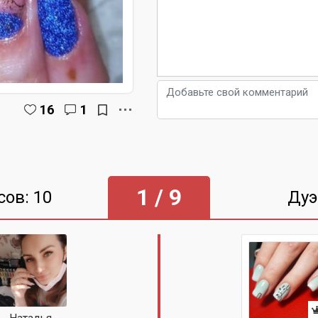
16
1
1 / 9
сов: 10
Дуэ