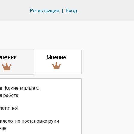
Регистрация
|
Вход
Оценка
Мнение
m:
Какие милые☺️
я работа
патично!
плохо, но постановка руки
ная