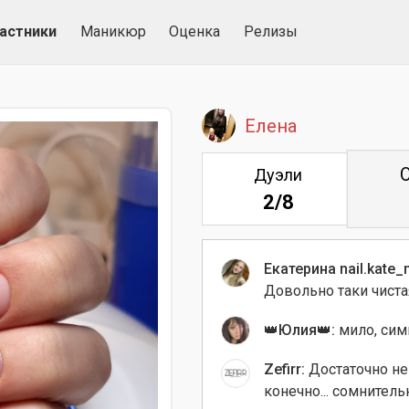
астники
Маникюр
Оценка
Релизы
Елена
Дуэли
2/8
Екатерина nail.kate_
Довольно таки чиста
👑Юлия👑:
мило, сим
Zefirr:
Достаточно не
конечно... сомнитель