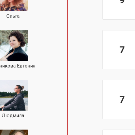
9
Ольга
7
никова Евгения
7
Людмила