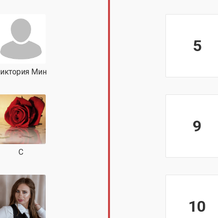
5
иктория Мин
9
С
10