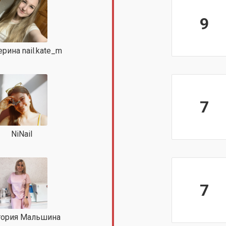
9
ерина nail.kate_m
7
NiNail
7
тория Мальшина