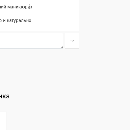
ий маникюр👍
 и натурально
нка