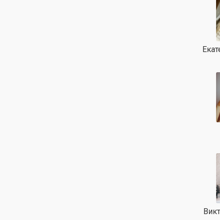
Екат
Вик