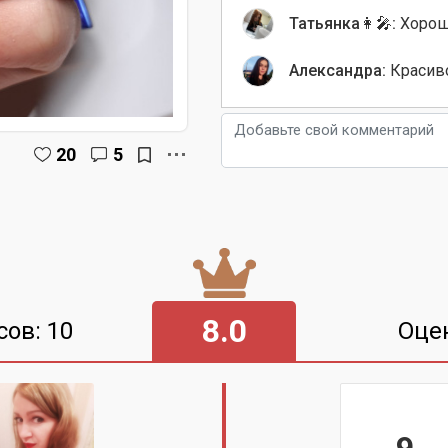
Татьянка👩‍🎤:
Хорош
Александра:
Красиво
20
5
8.0
сов: 10
Оце