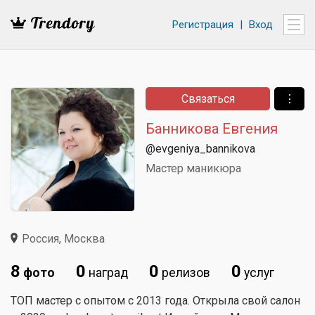
Регистрация
|
Вход
Связаться
⋮
Банникова Евгения
@evgeniya_bannikova
Мастер маникюра
Россия, Москва
8
0
0
0
фото
наград
релизов
услуг
ТОП мастер с опытом с 2013 года. Открыла свой салон