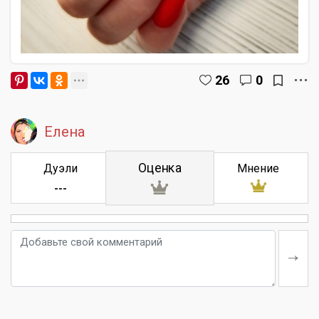
26
0
Елена
Оценка
Дуэли
Мнение
---