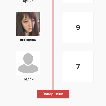
Арина
9
👑Юлия👑
7
Нелли
Завершено