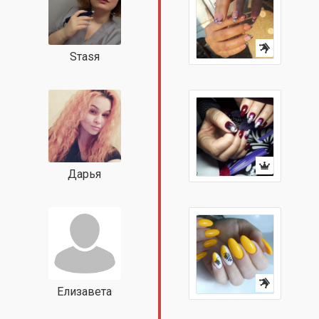
Sтаsя
Дарья
Елизавета