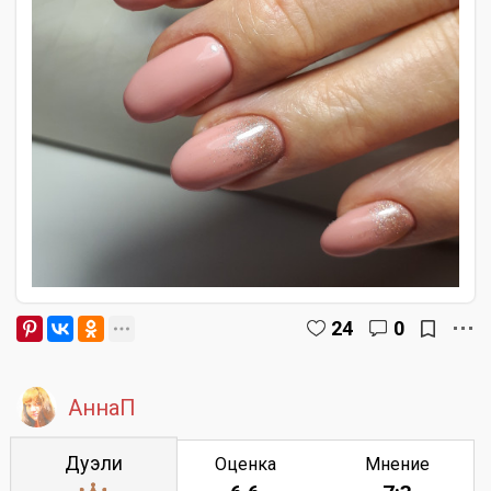
24
0
АннаП
Дуэли
Оценка
Мнение