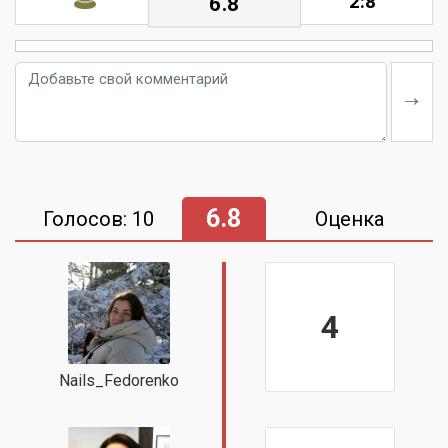
2:8
6.8
6.8
Голосов: 10
Оценка
4
Nails_Fedorenko