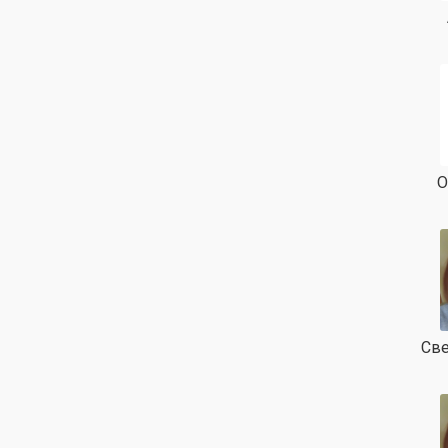
О
Све