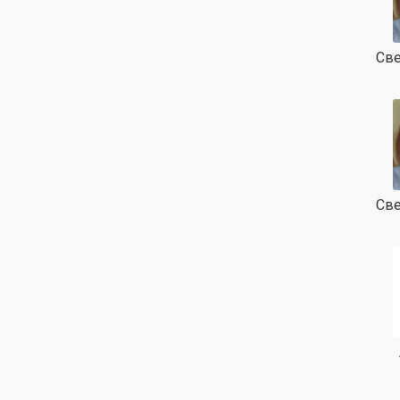
Све
Све