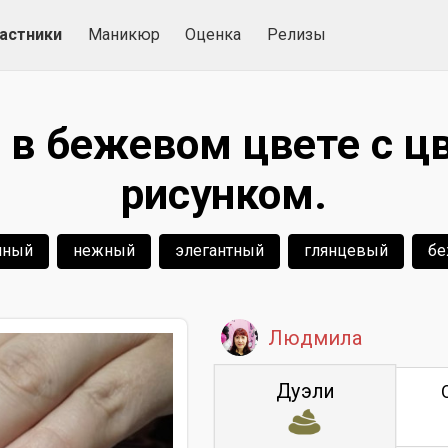
астники
Маникюр
Оценка
Релизы
в бежевом цвете с 
рисунком.
чный
нежный
элегантный
глянцевый
б
Людмила
Дуэли