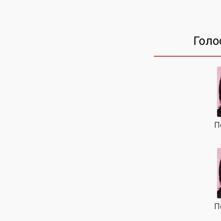
Голо
П
П