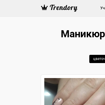
Уч
Маникюр 
цвето