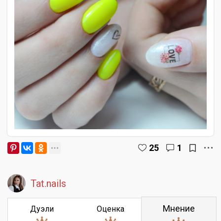
25
1
Tat.nails
Мнение
Дуэли
Оценка