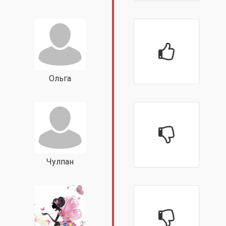
Ольга
Чулпан