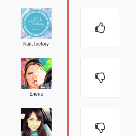
Nail_factory
Елена