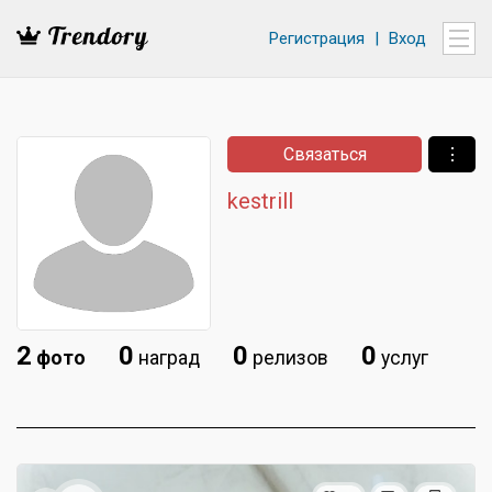
Регистрация
|
Вход
Связаться
⋮
kestrill
2
0
0
0
фото
наград
релизов
услуг