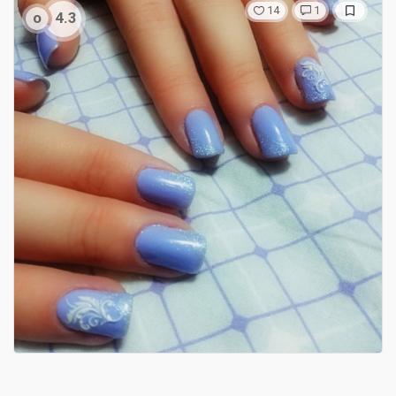
14
1
о
4.3