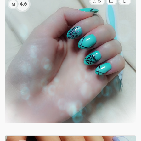
13
м
4:6