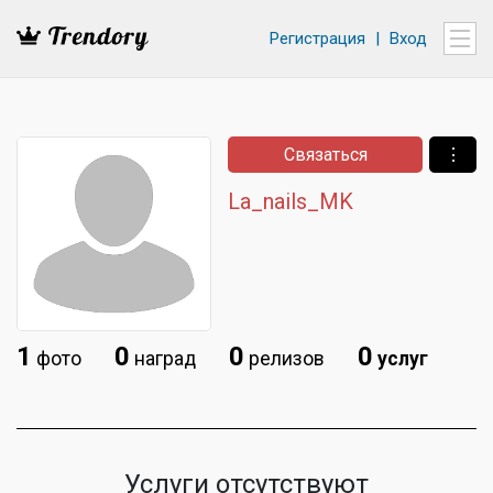
Регистрация
|
Вход
Связаться
⋮
La_nails_MK
1
0
0
0
фото
наград
релизов
услуг
Услуги отсутствуют