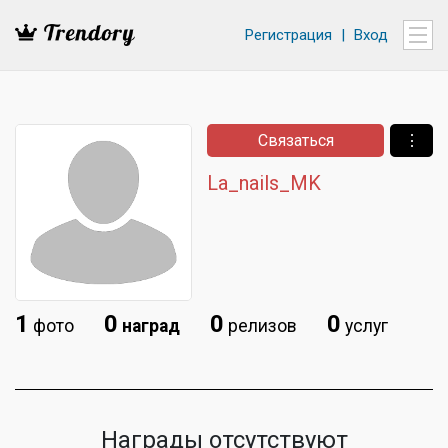
Регистрация
|
Вход
Связаться
⋮
La_nails_MK
1
0
0
0
фото
наград
релизов
услуг
Награды отсутствуют