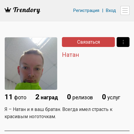
Регистрация
|
Вход
Связаться
⋮
Натан
11
2
0
0
фото
наград
релизов
услуг
Я – Натан и я ваш братан. Всегда имел страсть к
красивым ноготочкам.