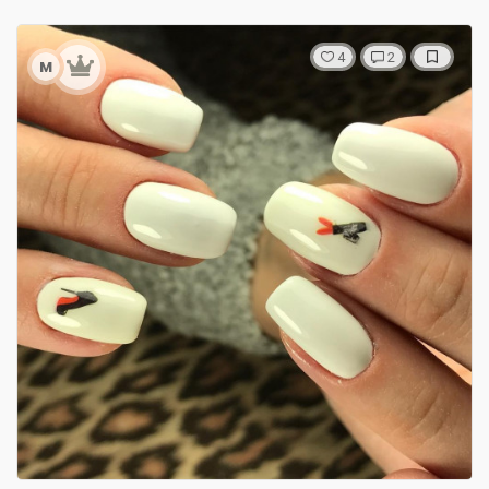
4
2
м