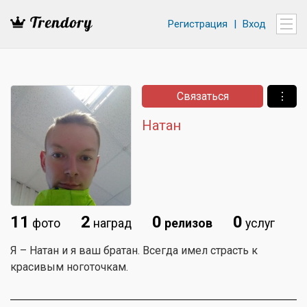
Регистрация
|
Вход
Связаться
⋮
Натан
11
2
0
0
фото
наград
релизов
услуг
Я – Натан и я ваш братан. Всегда имел страсть к
красивым ноготочкам.