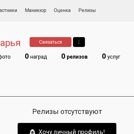
астники
Маникюр
Оценка
Релизы
арья
Связаться
⋮
0
0
0
фото
наград
релизов
услуг
Релизы отсутствуют
👸 Хочу личный профиль!