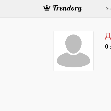
Уч
Д
0