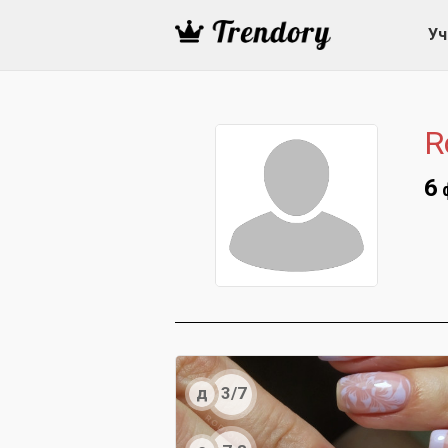
Уч
R
6
д
3/7