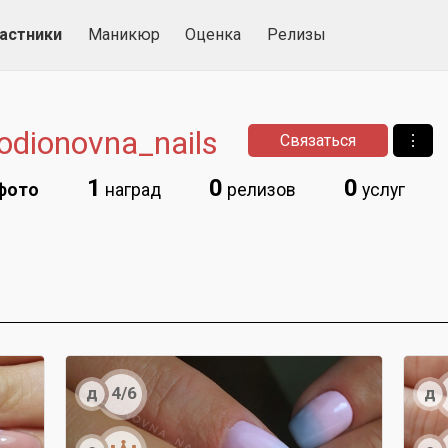
астники
Маникюр
Оценка
Релизы
odionovna_nails
Связаться
⋮
1
0
0
фото
наград
релизов
услуг
д
д
4/6