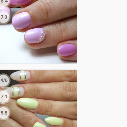
6.4
7:3
4/6
7.1
5:5