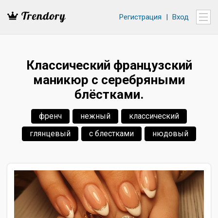
Регистрация
|
Вход
Классический французский
маникюр с серебряными
блёстками.
френч
нежный
классический
глянцевый
с блестками
нюдовый