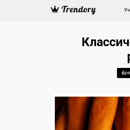
Уч
Классич
фре