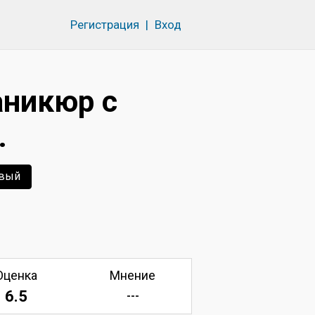
Регистрация
|
Вход
аникюр с
.
вый
Оценка
Мнение
6.5
---