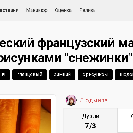
астники
Маникюр
Оценка
Релизы
еский французский м
рисунками "снежинки"
нч
глянцевый
зимний
с рисунком
нюдо
Людмила
Дуэли
7/3