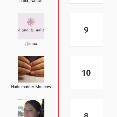
Julia_NailArt
9
Диана
10
Nails master Moscow
8