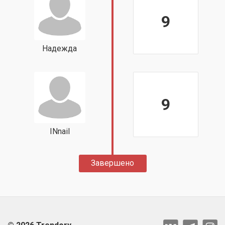
9
Надежда
9
INnail
Завершено