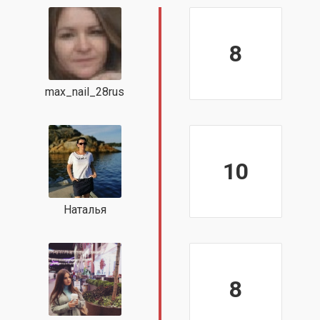
8
max_nail_28rus
10
Наталья
8