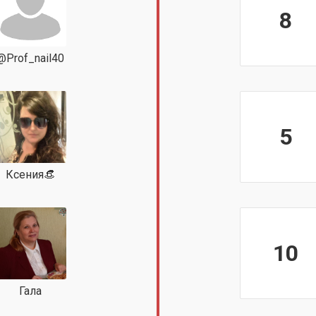
8
@Prof_nail40
5
Ксения👒
10
Гала