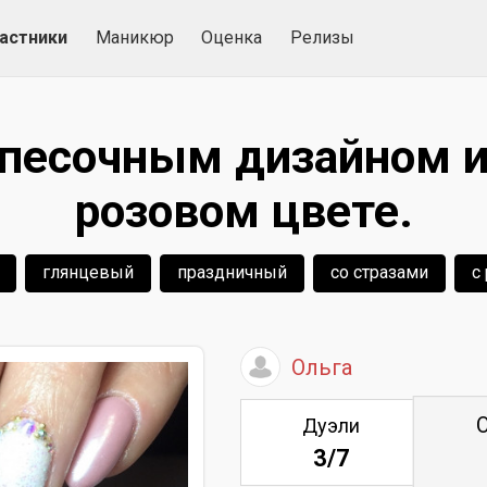
астники
Маникюр
Оценка
Релизы
песочным дизайном и
розовом цвете.
глянцевый
праздничный
со стразами
с
Ольга
Дуэли
3/7