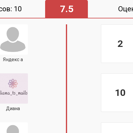
7.5
сов: 10
Оце
2
Яндекс а
10
Диана