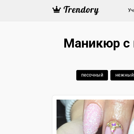
Уч
Маникюр с 
песочный
нежный