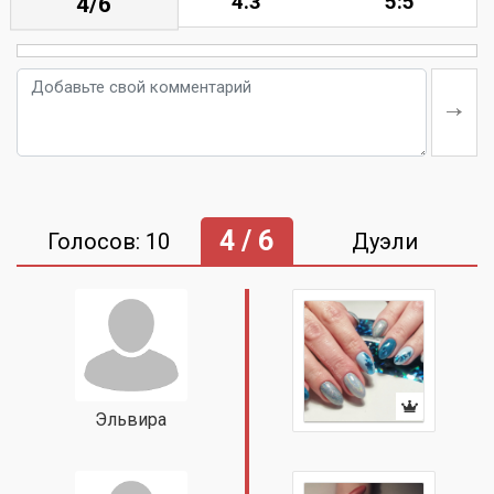
4.3
5:5
4/6
4 / 6
Голосов: 10
Дуэли
Эльвира