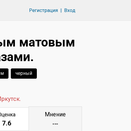
Регистрация
|
Вход
вым матовым
азами.
ом
черный
ркутск.
Мнение
Оценка
7.6
---