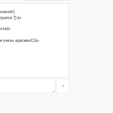
нзеля!)
трится 👌👍
ота👍
я очень красиво💥👍