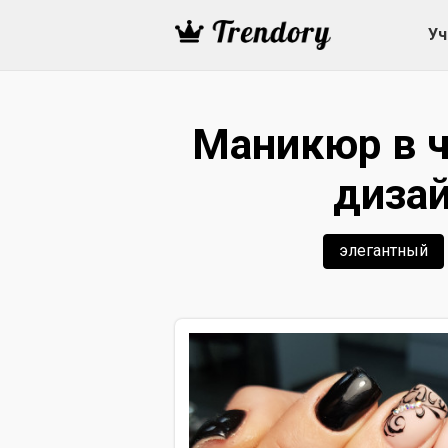
Уч
Маникюр в 
дизай
элегантный