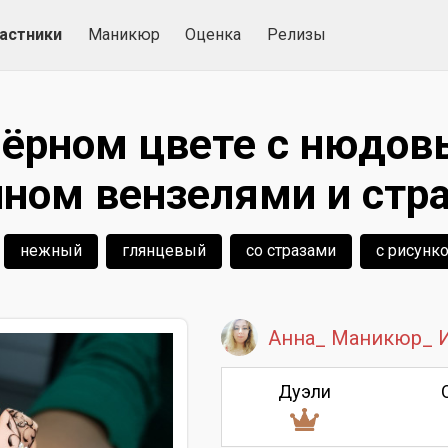
астники
Маникюр
Оценка
Релизы
чёрном цвете с нюдо
ном вензелями и стр
нежный
глянцевый
со стразами
с рисунк
Анна_ Маникюр_ И
Дуэли