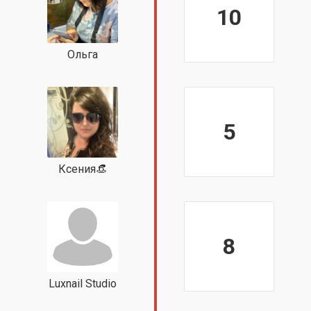
10
Ольга
5
Ксения👒
8
Luxnail Studio