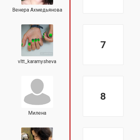
Венера Ахмедьянова
7
vltt_karamysheva
8
Милена