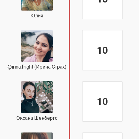
Юлия
10
@irina.fright (Ирина Страх)
10
Оксана Шенбергс