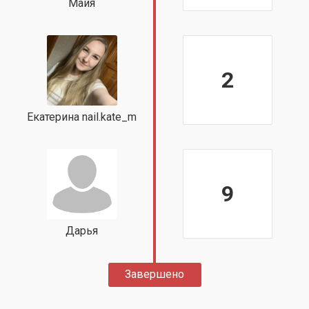
Майя
2
Екатерина nail.kate_m
9
Дарья
Завершено