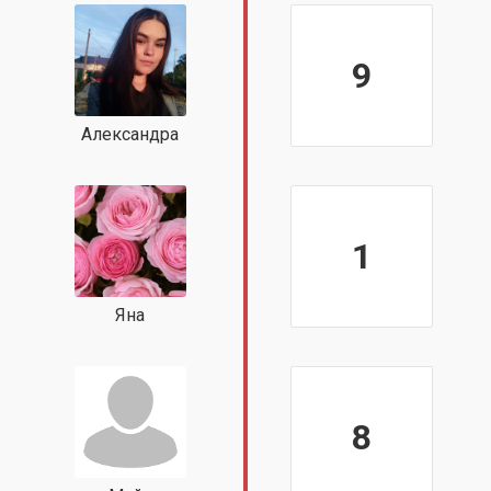
9
Александра
1
Яна
8