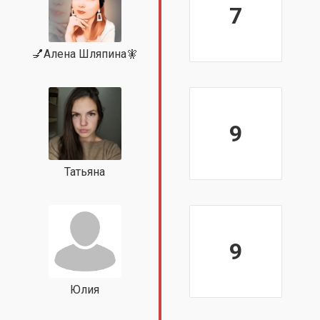
7
💅Алена Шляпина🧚
9
Татьяна
9
Юлия