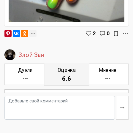
2
0
Злой Зая
Оценка
Дуэли
Мнение
6.6
---
---