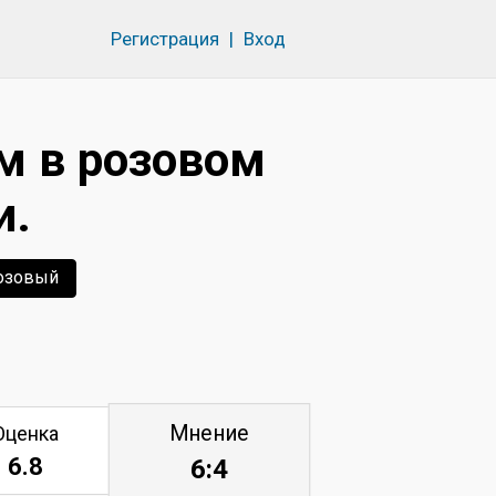
Регистрация
|
Вход
м в розовом
и.
озовый
Мнение
Оценка
6.8
6:4