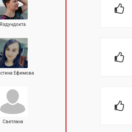
Яздундокта
стина Ефимова
Светлана