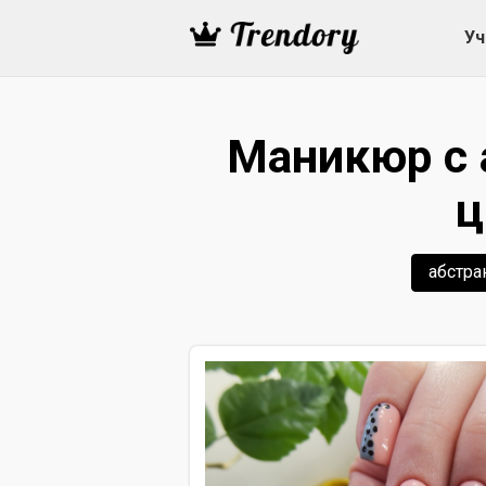
Уч
Маникюр с 
ц
абстра