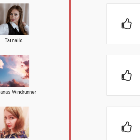
Tat.nails
vanas Windrunner