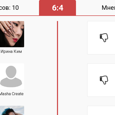
6:4
сов: 10
Мне
Ирина Ким
Masha Create