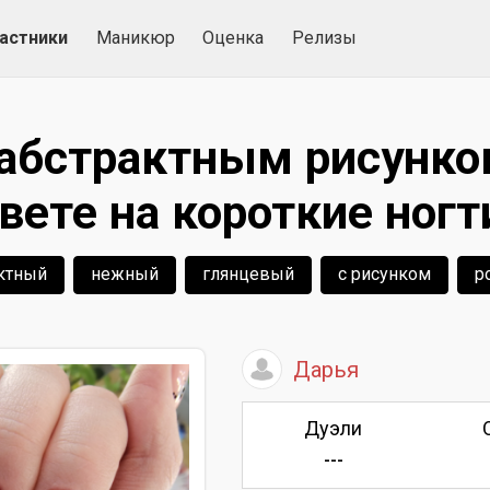
астники
Маникюр
Оценка
Релизы
абстрактным рисунко
вете на короткие ногт
ктный
нежный
глянцевый
с рисунком
р
Дарья
Дуэли
---