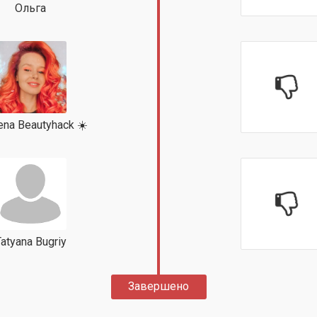
Ольга
ena Beautyhack ☀️
atyana Bugriy
Завершено