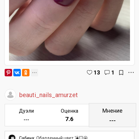
13
1
beauti_nails_amurzet
Мнение
Дуэли
Оценка
7.6
---
---
Сабина:
Обалденный цвет 💣💥🤩