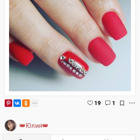
19
1
👑Юлия👑