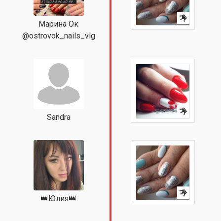
Марина Ок
@ostrovok_nails_vlg
Sandra
👑Юлия👑