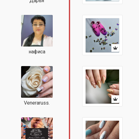
Дарья
нафиса
Veneraruss.