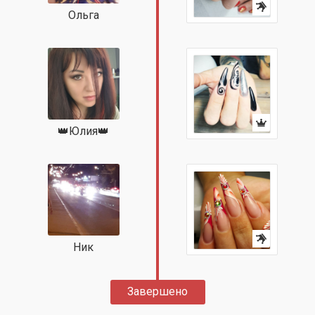
Ольга
👑Юлия👑
Ник
Завершено