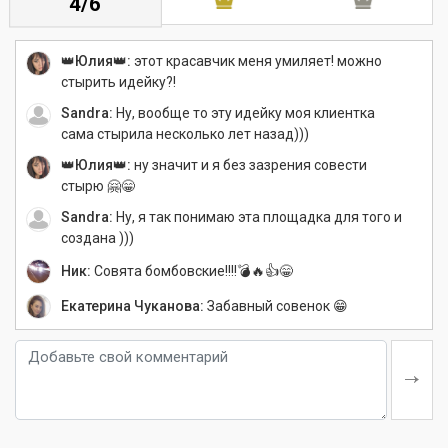
4/6
👑Юлия👑:
этот красавчик меня умиляет! можно
стырить идейку?!
Sandra:
Ну, вообще то эту идейку моя клиентка
сама стырила несколько лет назад)))
👑Юлия👑:
ну значит и я без зазрения совести
стырю 🤗😁
Sandra:
Ну, я так понимаю эта площадка для того и
создана )))
Ник:
Совята бомбовские!!!!💣🔥👍😁
Екатерина Чуканова:
Забавный совенок 😁