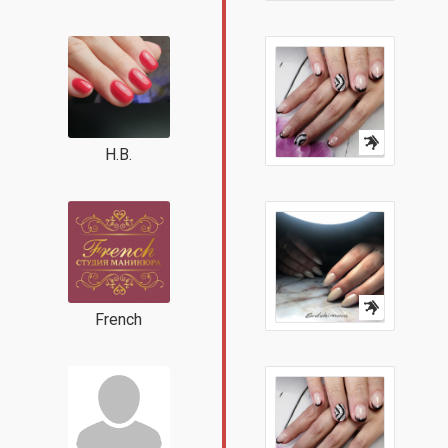
Н.В.
French