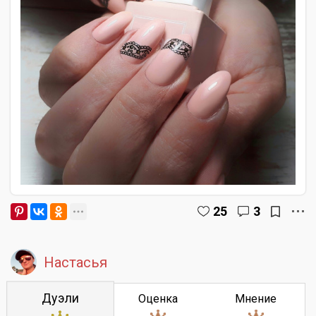
25
3
Настасья
Дуэли
Оценка
Мнение