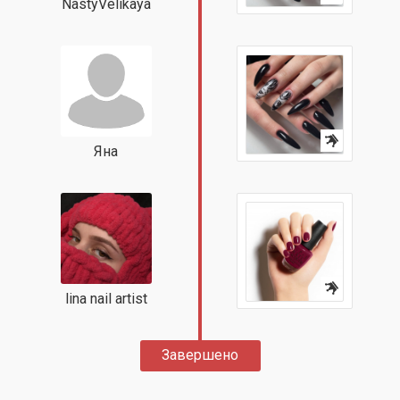
NastyVelikaya
Яна
lina nail artist
Завершено