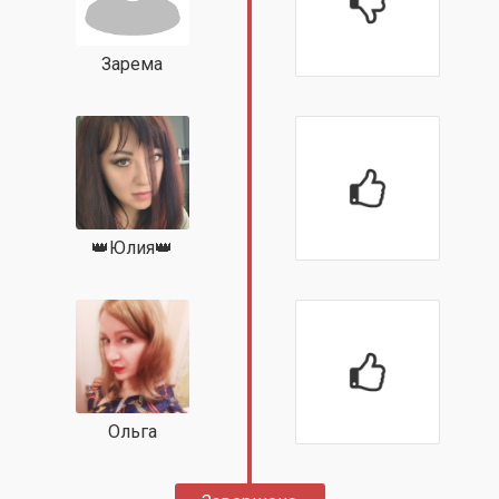
Зарема
👑Юлия👑
Ольга