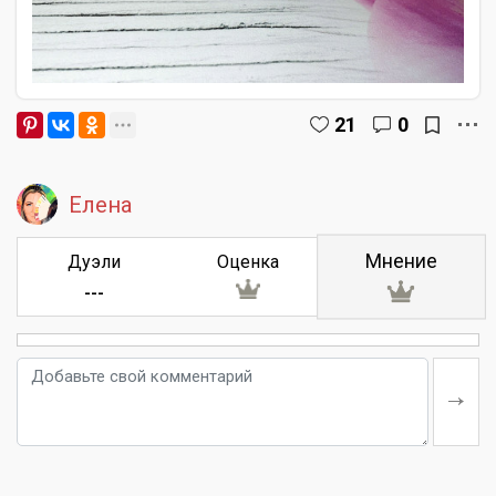
21
0
Елена
Мнение
Дуэли
Оценка
---