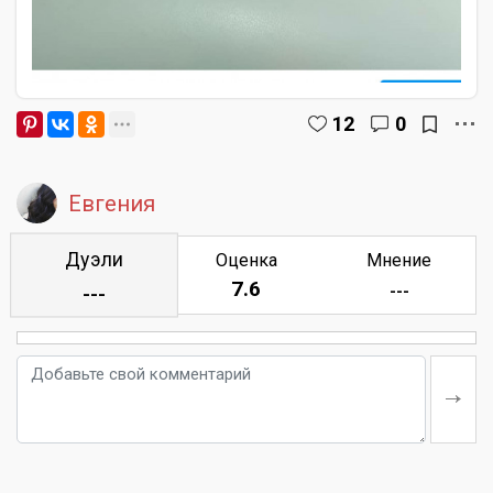
12
0
Евгения
Дуэли
Оценка
Мнение
7.6
---
---