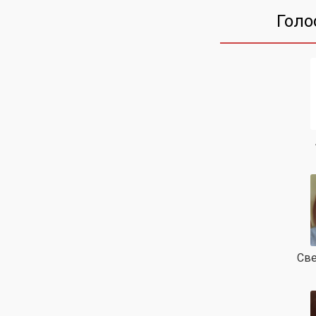
Голо
Све