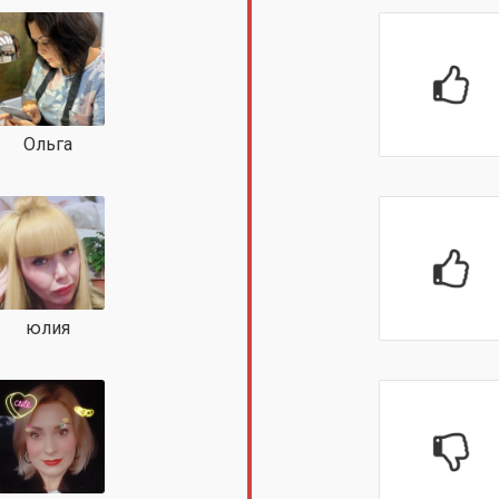
Ольга
юлия