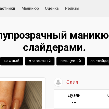
астники
Маникюр
Оценка
Релизы
упрозрачный маникю
слайдерами.
нежный
элегантный
глянцевый
со слайд
Юлия
Дуэли
---