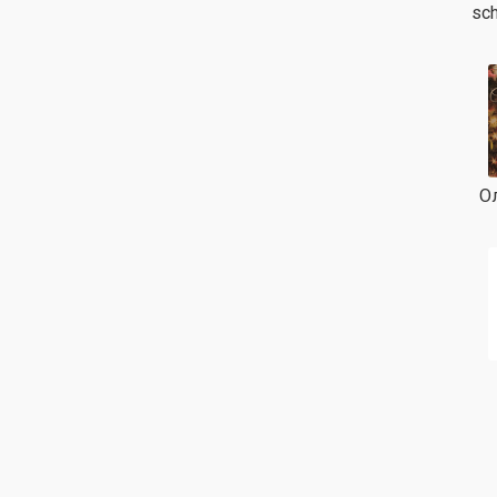
sch
О