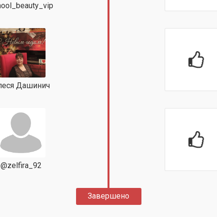
ool_beauty_vip
леся Дашинич
@zelfira_92
Завершено