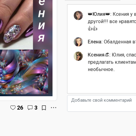
👑Юлия👑:
Ксения у 
другой!!! все нравят
👍👍
Елена:
Обалденная вт
Ксения👒:
Юлия, спа
предлагать клиентам
необычное..
26
3