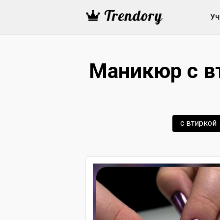
Уч
Маникюр с в
с втиркой