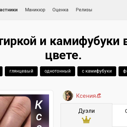
астники
Маникюр
Оценка
Релизы
тиркой и камифубуки 
цвете.
глянцевый
однотонный
с камифубуки
ф
Ксения👒
Дуэли