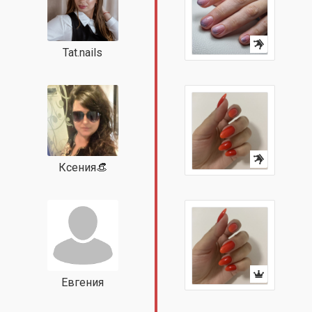
Tat.nails
Ксения👒
Евгения