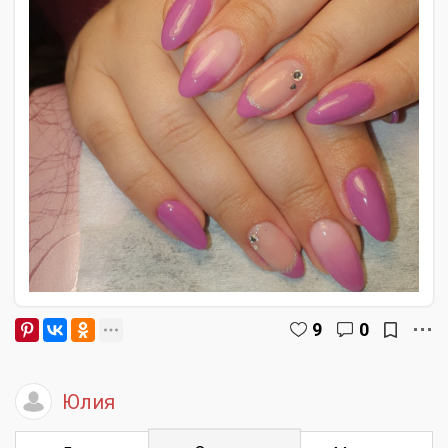
9
0
Юлия