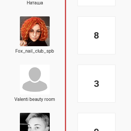
Наташа
8
Fox_nail_club_spb
3
Valenti beauty room