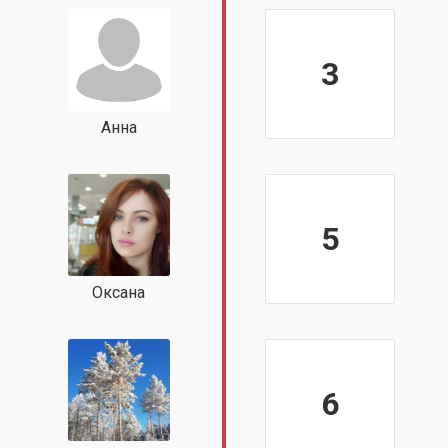
3
Анна
5
Оксана
6