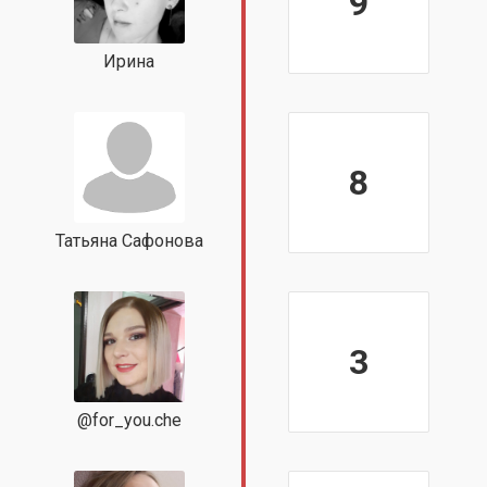
9
Ирина
8
Татьяна Сафонова
3
@for_you.che