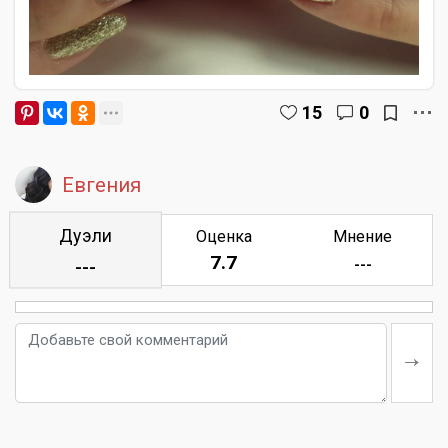
15
0
Евгения
Дуэли
Оценка
Мнение
7.7
---
---